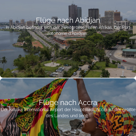
Flüge nach Abidjan
In Abidjan befindet sich der zweitgrößte Hafen Afrikas, der Port
autonome d’Abidjan...
Flüge nach Accra
Der Kotoka International Airport der Hauptstadt Accra ist der größte
des Landes und liegt...