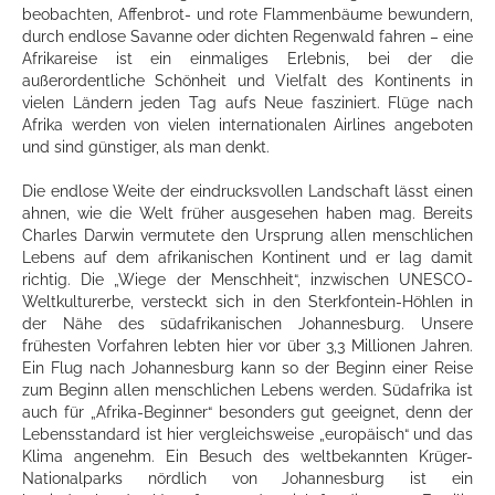
beobachten, Affenbrot- und rote Flammenbäume bewundern,
durch endlose Savanne oder dichten Regenwald fahren – eine
Afrikareise ist ein einmaliges Erlebnis, bei der die
außerordentliche Schönheit und Vielfalt des Kontinents in
vielen Ländern jeden Tag aufs Neue fasziniert. Flüge nach
Afrika werden von vielen internationalen Airlines angeboten
und sind günstiger, als man denkt.
Die endlose Weite der eindrucksvollen Landschaft lässt einen
ahnen, wie die Welt früher ausgesehen haben mag. Bereits
Charles Darwin vermutete den Ursprung allen menschlichen
Lebens auf dem afrikanischen Kontinent und er lag damit
richtig. Die „Wiege der Menschheit“, inzwischen UNESCO-
Weltkulturerbe, versteckt sich in den Sterkfontein-Höhlen in
der Nähe des südafrikanischen Johannesburg. Unsere
frühesten Vorfahren lebten hier vor über 3,3 Millionen Jahren.
Ein Flug nach Johannesburg kann so der Beginn einer Reise
zum Beginn allen menschlichen Lebens werden. Südafrika ist
auch für „Afrika-Beginner“ besonders gut geeignet, denn der
Lebensstandard ist hier vergleichsweise „europäisch“ und das
Klima angenehm. Ein Besuch des weltbekannten Krüger-
Nationalparks nördlich von Johannesburg ist ein