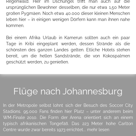
Regenwald. Hier im Dschungel trifft man auch auf die
ursprünglichen Bewohner desselben, die nur etwa 1,50 Meter
großen Pygmäen. Noch etwa 40.000 dieser kleinen Menschen
leben hier – in einigen wenigen Dörfern kann man ihnen nahe
kommen.
Bei einem Afrika Urlaub in Kamerun sollten auch ein paar
Tage in Kribi eingeplant werden, dessen Strände als die
schönsten des ganzen Landes gelten. Etliche Hotels stehen
bereit, um die hellen Sandstrände, die von Kokospalmen
geschützt werden, zu genießen.
Flüge nach Johannesburg
In der Metropole selbst lohnt sich der Besuch des Soccer City
Stadions. 95.000 Fans finden hier Platz – unter anderem beim
WM-Finale 2010. Die Form der Arena orientiert sich an einem
typisch afrikanischen Tongefäß. Das 223 Meter hohe Carlton
Centre wurde zwar bereits 1973 errichtet... mehr lesen