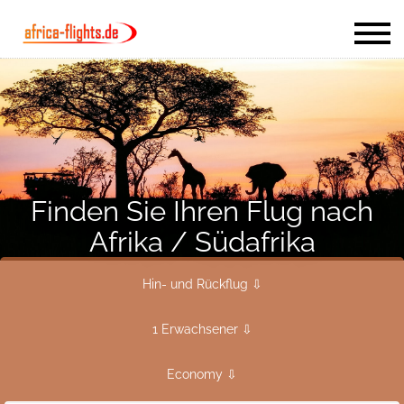
Finden Sie Ihren Flug nach
Afrika / Südafrika
Hin- und Rückflug ⇩
1 Erwachsener ⇩
Economy ⇩