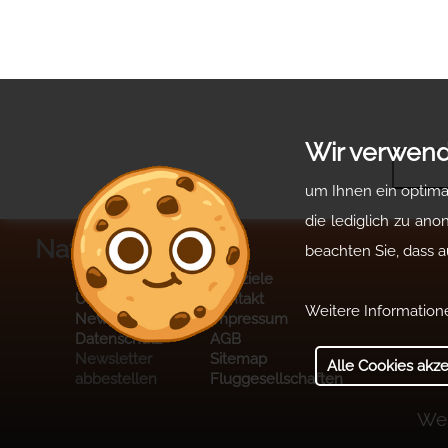
Wir verwend
um Ihnen ein optimal
die lediglich zu ano
Navigation
beachten Sie, dass a
Startseite
Flugziele
Über Uns
Kontakt
Weitere Informatione
Newsletter
Impressum
Datenschutz
AGB
Newsletter
Sitemap
Alle Cookies akz
abbestellen
Fluggesellschaften
We