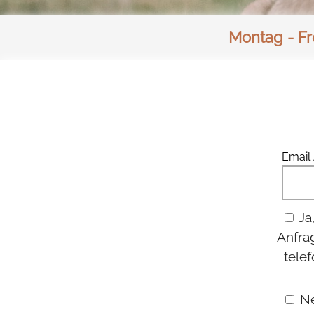
Montag - Fre
Email 
Ja
Anfra
telef
Ne