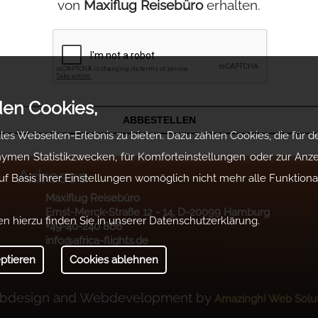
von
Maxiflug Reisebüro
erhalten.
en Cookies,
ABBESTELLEN
es Webseiten-Erlebnis zu bieten. Dazu zählen Cookies, die für de
nymen Statistikzwecken, für Komforteinstellungen oder zur Anzei
Adresse
uf Basis Ihrer Einstellungen womöglich nicht mehr alle Funktiona
Maxiflug Reisebüro
Ernst-Merck-Straße 12 - 14, D-20099 Hamburg
n hierzu finden Sie in unserer Datenschutzerklärung.
+49-40-240 866
info@africa-flights.de
eptieren
Cookies ablehnen
bdesign and Webdevelopment by
Amazingh! Web Solu